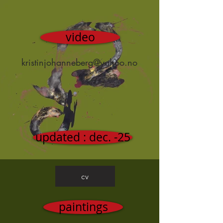
video
kristinjohanneberg@yahoo.no
updated : dec. -25
cv
paintings