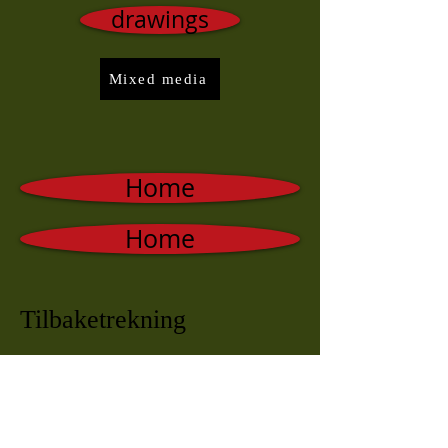
drawings
Mixed media
Home
Home
Tilbaketrekning
trekker meg tilbake
og hører en underlig klang
stige ned